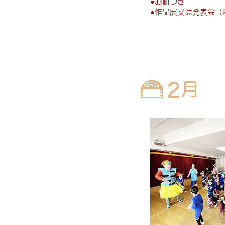
●
お餅つき
●
作品展又は発表会（