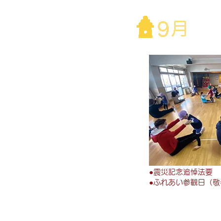
●
震災記念追悼法要
●
ふれあい参観日（敬