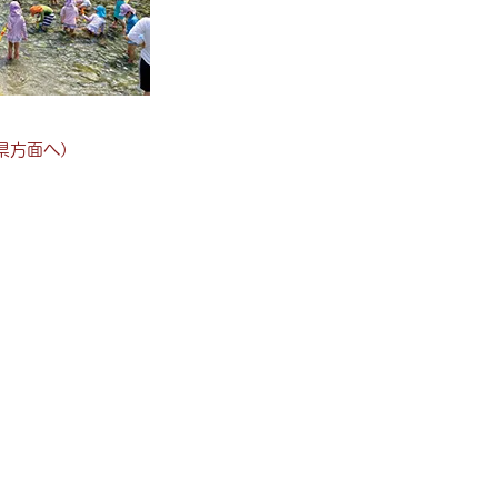
県方面へ）
）