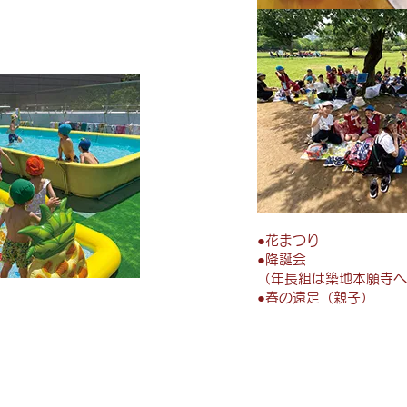
●花まつり
●降誕会
（年長組は築地本願寺へ
●春の遠足（親子）