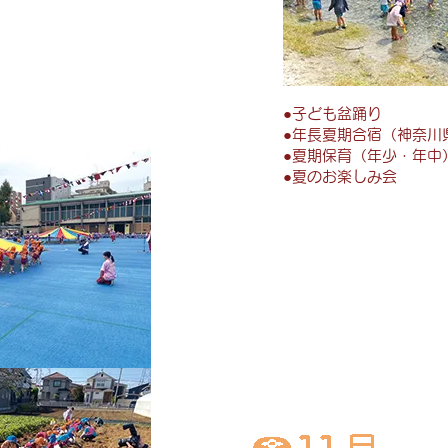
●子ども盆踊り
●年長夏期合宿（神奈川
●夏期保育（年少・年中
●夏のお楽しみ会