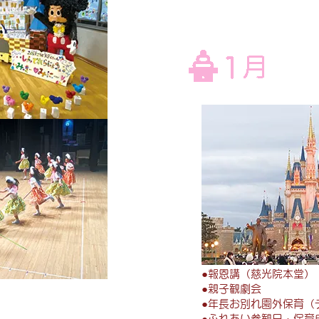
●
報恩講（慈光院本堂）
●親子観劇会
●
年長お別れ園外保育（
●
ふれあい参観日・保育