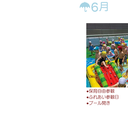
●
保育自由参観
●
ふれあい参観日
●
プール開き