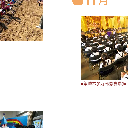
●
築地本願寺報恩講参拝