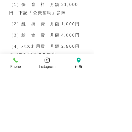
（1）保 育 料 月額 31,000
円 下記「公費補助」参照
（2）維 持 費 月額 1,000円
（3）給 食 費 月額 4,000円
（4）バス利用費 月額 2,500円
※バス利用者のみ徴収。
（5）保護者会費 年額 6,000円
Phone
Instagram
住所
（在園児保護者会）
（6）園児個人が使用する保育用品
（教材費）
（7）その他の経費について別途徴
収する場合があります。
※上記の費用は基本的に銀行引落と