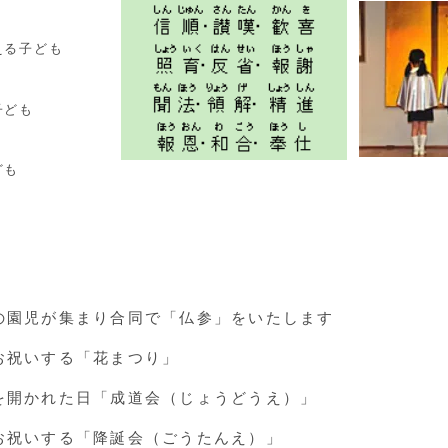
える子ども
子ども
ども
の園児が集まり合同で「仏参」をいたします
お祝いする「花まつり」
を開かれた日「成道会（じょうどうえ）」
お祝いする「降誕会（ごうたんえ）」