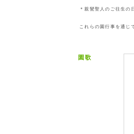
＊親鸞聖人のご往生の
これらの園行事を通じ
園歌