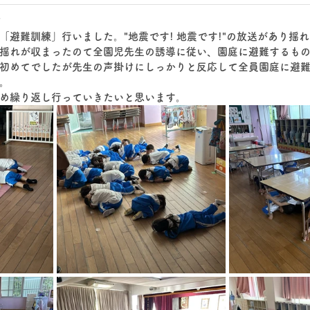
≫
「避難訓練」行いました。"地震です! 地震です!"の放送があり揺
揺れが収まったのて全園児先生の誘導に従い、園庭に避難するも
初めてでしたが先生の声掛けにしっかりと反応して全員園庭に避
。
め繰り返し行っていきたいと思います。