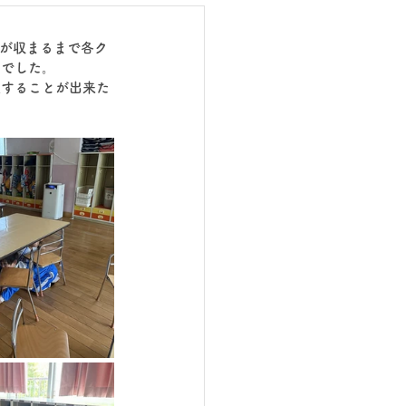
れが収まるまで各ク
のでした。
難することが出来た