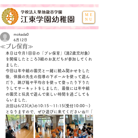
ME
NU
mokada0
6月12日
≪プレ保育≫
本日は今月1回目の「プレ保育」(満2歳児対象)
を開催したところ3組のお友だちが参加してくれ
ました。
今回は年中組の園児と一緒に読み聞かせをした
後、体操の先生の指導の下ボールを使って遊ん
だり、跳び箱や平均台を使って登ったり下りた
りしてサーキットをしました。最後には年中組
の園児と玩具で遊んで楽しい時間を過ごしても
らいました。
次回は6/23(火)の10:15～11:15(受付10:00～)
となりますので、ぜひ遊びに来てくださいね!!「