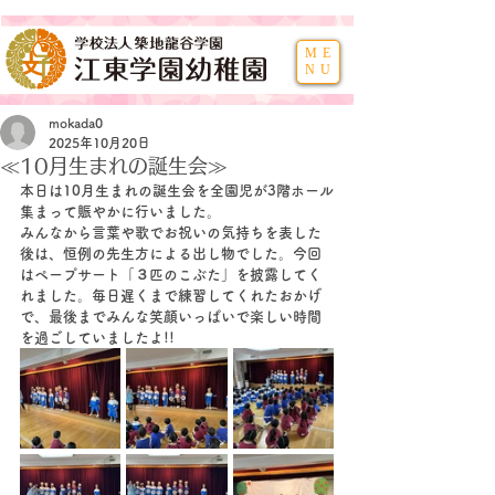
ME
NU
mokada0
2025年10月20日
≪10月生まれの誕生会≫
本日は10月生まれの誕生会を全園児が3階ホール
集まって賑やかに行いました。
みんなから言葉や歌でお祝いの気持ちを表した
後は、恒例の先生方による出し物でした。今回
はペープサート「３匹のこぶた」を披露してく
れました。毎日遅くまで練習してくれたおかげ
で、最後までみんな笑顔いっぱいで楽しい時間
を過ごしていましたよ!!