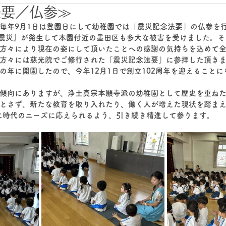
法要／仏参≫
毎年9月1日は登園日にして幼稚園では「震災記念法要」の仏参を
大震災』が発生して本園付近の墨田区も多大な被害を受けました。
方々により現在の姿にして頂いたことへの感謝の気持ちを込めて
方々には慈光院でご修行された「震災記念法要」に参拝した頂き
の年に開園したので、今年12月1日で創立102周年を迎えることに
傾向にありますが、浄土真宗本願寺派の幼稚園として歴史を重ね
とさず、新たな教育を取り入れたり、働く人が増えた現状を踏まえ
に時代のニーズに応えられるよう、引き続き精進して参ります。