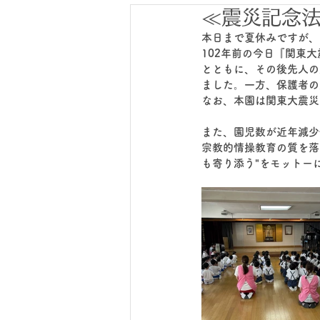
≪震災記念
本日まで夏休みですが、
102年前の今日『関東
とともに、その後先人の
ました。一方、保護者の
なお、本園は関東大震災
また、園児数が近年減少
宗教的情操教育の質を落
も寄り添う"をモットー