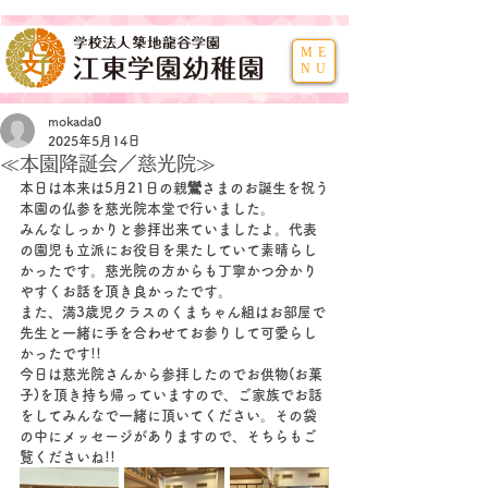
ME
NU
mokada0
2025年5月14日
≪本園降誕会／慈光院≫
本日は本来は5月21日の親鸞さまのお誕生を祝う
本園の仏参を慈光院本堂で行いました。
みんなしっかりと参拝出来ていましたよ。代表
の園児も立派にお役目を果たしていて素晴らし
かったです。慈光院の方からも丁寧かつ分かり
やすくお話を頂き良かったです。
また、満3歳児クラスのくまちゃん組はお部屋で
先生と一緒に手を合わせてお参りして可愛らし
かったです!!
今日は慈光院さんから参拝したのでお供物(お菓
子)を頂き持ち帰っていますので、ご家族でお話
をしてみんなで一緒に頂いてください。その袋
の中にメッセージがありますので、そちらもご
覧くださいね!!