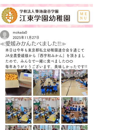
ME
NU
mokada0
2025年11月27日
≪愛媛みかんたべました!!≫
本日は今年も東京都私立幼稚園連合会を通じて
JA全農愛媛様から『西宇和みかん』を頂きまし
たので、みんなで一緒に食べました🍊🍊
毎年ありがとうございます。美味しかったです!!