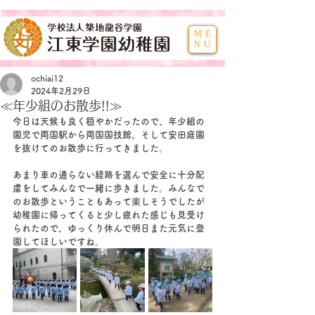
ME
NU
ochiai12
2024年2月29日
≪年少組のお散歩!!≫
今日は天候も良く穏やかだったので、年少組の
園児で両国駅から両国国技館、そして安田庭園
を抜けてのお散歩に行ってきました。
あまり車の通らない経路を選んで安全に十分配
慮をしてみんなで一緒に歩きました。みんなで
のお散歩ということもあって楽しそうでしたが
幼稚園に帰ってくると少し疲れた感じも見受け
られたので、ゆっくり休んで明日また元気に登
園してほしいですね。