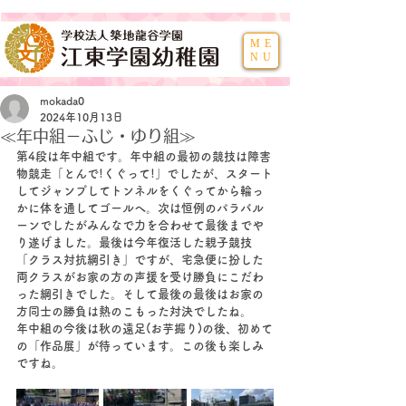
ME
NU
mokada0
2024年10月13日
≪年中組－ふじ・ゆり組≫
第4段は年中組です。年中組の最初の競技は障害
物競走「とんで!くぐって!」でしたが、スタート
してジャンプしてトンネルをくぐってから輪っ
かに体を通してゴールへ。次は恒例のパラバル
ーンでしたがみんなで力を合わせて最後までや
り遂げました。最後は今年復活した親子競技
「クラス対抗綱引き」ですが、宅急便に扮した
両クラスがお家の方の声援を受け勝負にこだわ
った綱引きでした。そして最後の最後はお家の
方同士の勝負は熱のこもった対決でしたね。
年中組の今後は秋の遠足(お芋掘り)の後、初めて
の「作品展」が待っています。この後も楽しみ
ですね。