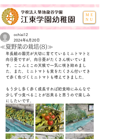
ME
NU
ochiai12
2024年6月20日
≪夏野菜の栽培(8)≫
年長組の園児が大切に育てているミニトマトと
向日葵ですが、向日葵がたくさん咲いていま
す。ここんとこの天候で一気に咲き始めまし
た。また、ミニトマトも実をたくさん付いてき
て赤く色づくミニトマトも増えてきました。
もう少し多く赤く成長すれば給食時にみんなで
少しずつ食べることが出来ると思うので楽しみ
にしたいです。