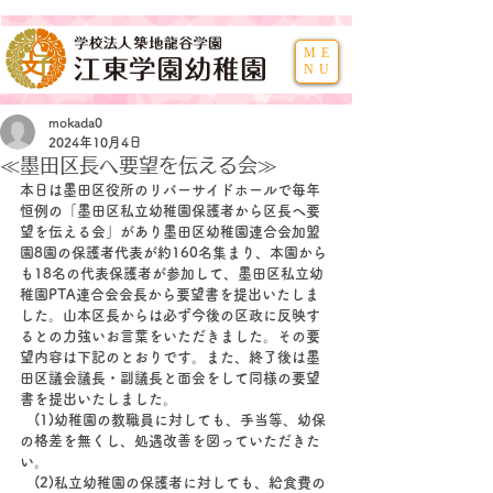
ME
NU
mokada0
2024年10月4日
≪墨田区長へ要望を伝える会≫
本日は墨田区役所のリバーサイドホールで毎年
恒例の「墨田区私立幼稚園保護者から区長へ要
望を伝える会」があり墨田区幼稚園連合会加盟
園8園の保護者代表が約160名集まり、本園から
も18名の代表保護者が参加して、墨田区私立幼
稚園PTA連合会会長から要望書を提出いたしま
した。山本区長からは必ず今後の区政に反映す
るとの力強いお言葉をいただきました。その要
望内容は下記のとおりです。また、終了後は墨
田区議会議長・副議長と面会をして同様の要望
書を提出いたしました。
　(1)幼稚園の教職員に対しても、手当等、幼保
の格差を無くし、処遇改善を図っていただきた
い。
　(2)私立幼稚園の保護者に対しても、給食費の