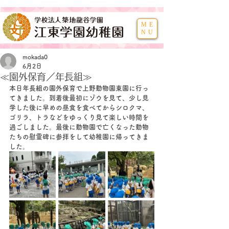
ME
NU
mokada0
6月2日
≪園外保育／年長組≫
本日年長組の園外保育で上野動物園東園に行っ
てきました。到着後最初にゾウを見て、少し見
学した後に早めの昼食を食べてからシロクマ、
ゴリラ、トラなどをゆっくり見て楽しい時間を
過ごしました。最後に動物園で亡くなった動物
たちの慰霊碑に参拝をして幼稚園に帰ってきま
した。