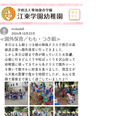
ME
NU
mokada0
2024年10月25日
≪園外保育／もも・つき組≫
本日はもも組とつき組の姉妹クラスで辰巳の森
緑道公園へ園外保育に行ってきました。
しかし本日は朝まで雨が降っていたため急遽、
公園に行きどんぐりや松ぼっくりを沢山拾って
幼稚園に帰ってきてから各クラスで園外シート
を敷いて賑やかに給食を食べました。残念なが
ら天候の影響で僅かな時間でしたが、みんな笑
顔で最後まで楽しく過ごしていましたよ!!