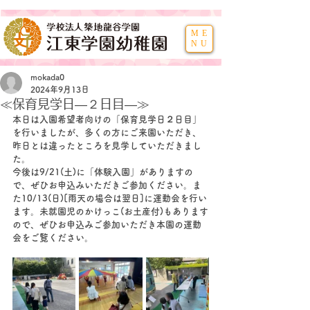
ME
NU
mokada0
2024年9月13日
≪保育見学日―２日目―≫
本日は入園希望者向けの「保育見学日２日目」
を行いましたが、多くの方にご来園いただき、
昨日とは違ったところを見学していただきまし
た。
今後は9/21(土)に「体験入園」がありますの
で、ぜひお申込みいただきご参加ください。ま
た10/13(日)[雨天の場合は翌日]に運動会を行い
ます。未就園児のかけっこ(お土産付)もあります
ので、ぜひお申込みご参加いただき本園の運動
会をご覧ください。