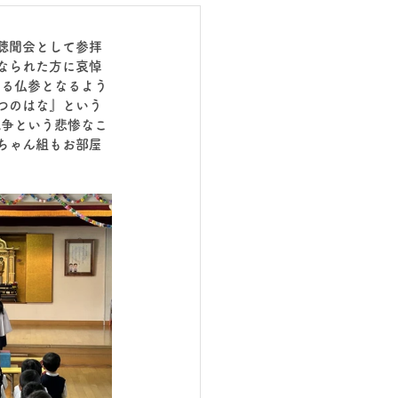
聴聞会として参拝
なられた方に哀悼
する仏参となるよう
つのはな』という
戦争という悲惨なこ
ちゃん組もお部屋