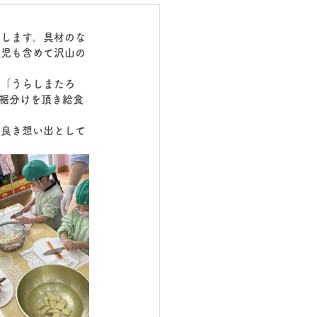
をします。具材のな
園児も含めて沢山の
ー「うらしまたろ
お裾分けを頂き給食
を良き想い出として