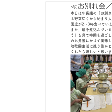
≪お別れ会
本日は年長組の『お別れ
る野菜切りから始まり大
園児が2～3杯食べてい
また、鍋を煮込んでいる
う」を見て時間を過ごし
のお弁当にかけて美味しく
幼稚園生活は残り僅かと
くれたら嬉しいと思いま